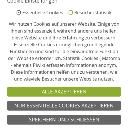
Leitung
Cookie Einstellungen
Essentielle Cookies
Besucherstatistik
Leitung:
Diana Beine
Wir nutzen Cookies auf unserer Website. Einige von
ihnen sind essenziell, während andere uns helfen,
Pflegedienstleitung:
diese Website und Ihre Erfahrung zu verbessern.
Birgit Mühlhaus
Essenzielle Cookies ermöglichen grundlegende
Funktionen und sind für die einwandfreie Funktion
Partner
der Website erforderlich. Statistik Cookies ( Matomo
- ehemals Piwik) erfassen Informationen anonym.
Diese Informationen helfen uns zu verstehen, wie
Träger
und wieviele Besucher unsere Website nutzen.
ALLE AKZEPTIEREN
Evangelische Perthes-Stiftung e.V.
NUR ESSENTIELLE COOKIES AKZEPTIEREN
© 2026 Tagespflege Matthias-Claudius-Haus
Sprockhövel
SPEICHERN UND SCHLIESSEN
Kontakt
Anfahrt
Impressum