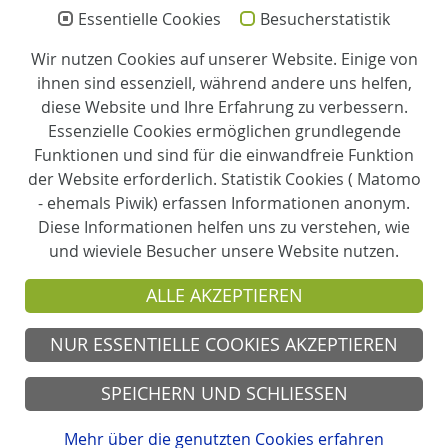
Essentielle Cookies
Besucherstatistik
Leitung:
Diana Beine
Wir nutzen Cookies auf unserer Website. Einige von
ihnen sind essenziell, während andere uns helfen,
Pflegedienstleitung:
diese Website und Ihre Erfahrung zu verbessern.
Birgit Mühlhaus
Essenzielle Cookies ermöglichen grundlegende
Funktionen und sind für die einwandfreie Funktion
Partner
der Website erforderlich. Statistik Cookies ( Matomo
- ehemals Piwik) erfassen Informationen anonym.
Diese Informationen helfen uns zu verstehen, wie
Träger
und wieviele Besucher unsere Website nutzen.
ALLE AKZEPTIEREN
Evangelische Perthes-Stiftung e.V.
NUR ESSENTIELLE COOKIES AKZEPTIEREN
© 2026 Tagespflege Matthias-Claudius-Haus
Sprockhövel
SPEICHERN UND SCHLIESSEN
Kontakt
Anfahrt
Impressum
Mehr über die genutzten Cookies erfahren